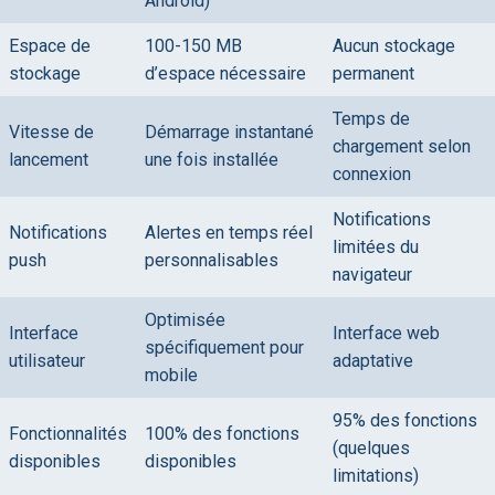
Android)
Espace de
100-150 MB
Aucun stockage
stockage
d’espace nécessaire
permanent
Temps de
Vitesse de
Démarrage instantané
chargement selon
lancement
une fois installée
connexion
Notifications
Notifications
Alertes en temps réel
limitées du
push
personnalisables
navigateur
Optimisée
Interface
Interface web
spécifiquement pour
utilisateur
adaptative
mobile
95% des fonctions
Fonctionnalités
100% des fonctions
(quelques
disponibles
disponibles
limitations)