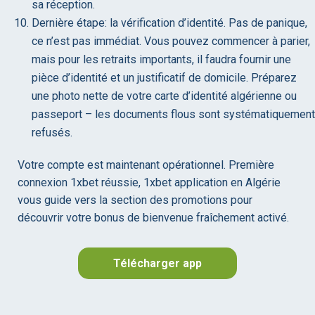
sa réception.
Dernière étape: la vérification d’identité. Pas de panique,
ce n’est pas immédiat. Vous pouvez commencer à parier,
mais pour les retraits importants, il faudra fournir une
pièce d’identité et un justificatif de domicile. Préparez
une photo nette de votre carte d’identité algérienne ou
passeport – les documents flous sont systématiquement
refusés.
Votre compte est maintenant opérationnel. Première
connexion 1xbet réussie, 1xbet application en Algérie
vous guide vers la section des promotions pour
découvrir votre bonus de bienvenue fraîchement activé.
Télécharger app