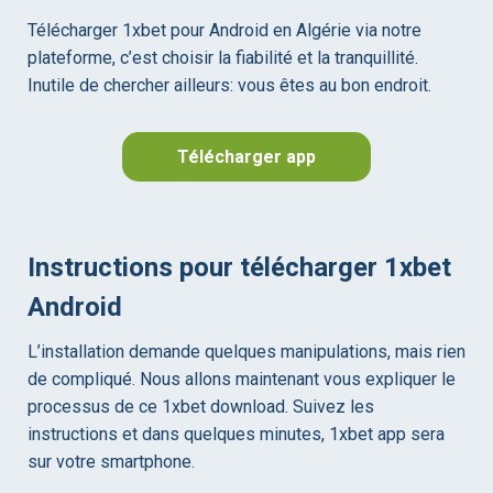
Télécharger 1xbet pour Android en Algérie via notre
plateforme, c’est choisir la fiabilité et la tranquillité.
Inutile de chercher ailleurs: vous êtes au bon endroit.
Télécharger app
Instructions pour télécharger 1xbet
Android
L’installation demande quelques manipulations, mais rien
de compliqué. Nous allons maintenant vous expliquer le
processus de ce 1xbet download. Suivez les
instructions et dans quelques minutes, 1xbet app sera
sur votre smartphone.