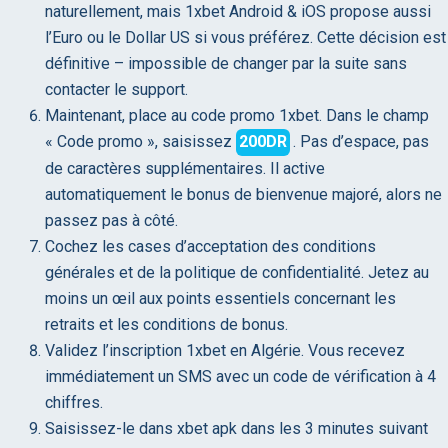
naturellement, mais 1xbet Android & iOS propose aussi
l’Euro ou le Dollar US si vous préférez. Cette décision est
définitive – impossible de changer par la suite sans
contacter le support.
Maintenant, place au code promo 1xbet. Dans le champ
« Code promo », saisissez
200DR
. Pas d’espace, pas
de caractères supplémentaires. Il active
automatiquement le bonus de bienvenue majoré, alors ne
passez pas à côté.
Cochez les cases d’acceptation des conditions
générales et de la politique de confidentialité. Jetez au
moins un œil aux points essentiels concernant les
retraits et les conditions de bonus.
Validez l’inscription 1xbet en Algérie. Vous recevez
immédiatement un SMS avec un code de vérification à 4
chiffres.
Saisissez-le dans xbet apk dans les 3 minutes suivant