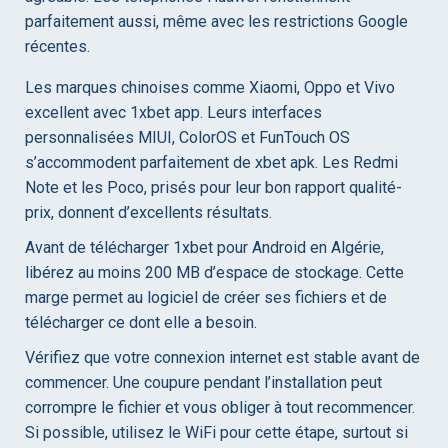
parfaitement aussi, même avec les restrictions Google
récentes.
Les marques chinoises comme Xiaomi, Oppo et Vivo
excellent avec 1xbet app. Leurs interfaces
personnalisées MIUI, ColorOS et FunTouch OS
s’accommodent parfaitement de xbet apk. Les Redmi
Note et les Poco, prisés pour leur bon rapport qualité-
prix, donnent d’excellents résultats.
Avant de télécharger 1xbet pour Android en Algérie,
libérez au moins 200 MB d’espace de stockage. Cette
marge permet au logiciel de créer ses fichiers et de
télécharger ce dont elle a besoin.
Vérifiez que votre connexion internet est stable avant de
commencer. Une coupure pendant l’installation peut
corrompre le fichier et vous obliger à tout recommencer.
Si possible, utilisez le WiFi pour cette étape, surtout si