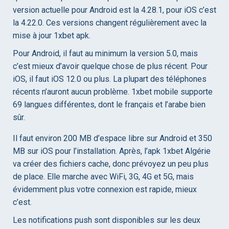
version actuelle pour Android est la 4.28.1, pour iOS c’est
la 4.22.0. Ces versions changent régulièrement avec la
mise à jour 1xbet apk.
Pour Android, il faut au minimum la version 5.0, mais
c’est mieux d’avoir quelque chose de plus récent. Pour
iOS, il faut iOS 12.0 ou plus. La plupart des téléphones
récents n’auront aucun problème. 1xbet mobile supporte
69 langues différentes, dont le français et l’arabe bien
sûr.
Il faut environ 200 MB d’espace libre sur Android et 350
MB sur iOS pour l’installation. Après, l’apk 1xbet Algérie
va créer des fichiers cache, donc prévoyez un peu plus
de place. Elle marche avec WiFi, 3G, 4G et 5G, mais
évidemment plus votre connexion est rapide, mieux
c’est.
Les notifications push sont disponibles sur les deux