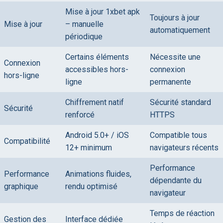
Mise à jour 1xbet apk
Toujours à jour
Mise à jour
– manuelle
automatiquement
périodique
Certains éléments
Nécessite une
Connexion
accessibles hors-
connexion
hors-ligne
ligne
permanente
Chiffrement natif
Sécurité standard
Sécurité
renforcé
HTTPS
Android 5.0+ / iOS
Compatible tous
Compatibilité
12+ minimum
navigateurs récents
Performance
Performance
Animations fluides,
dépendante du
graphique
rendu optimisé
navigateur
Temps de réaction
Gestion des
Interface dédiée