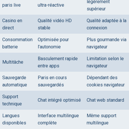
légèrement
paris live
ultra-réactive
supérieur
Casino en
Qualité vidéo HD
Qualité adaptée à la
direct
stable
connexion
Consommation
Optimisée pour
Plus gourmande via
batterie
l’autonomie
navigateur
Basculement rapide
Limitation selon le
Multitâche
entre apps
navigateur
Sauvegarde
Paris en cours
Dépendant des
automatique
sauvegardés
cookies navigateur
Support
Chat intégré optimisé
Chat web standard
technique
Langues
Interface multilingue
Même support
disponibles
complète
multilingue