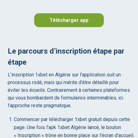
Télécharger app
Le parcours d’inscription étape par
étape
L’inscription 1xbet en Algérie sur l’application suit un
processus rodé, mais qui mérite d’être détaillé pour
éviter les écueils. Contrairement à certaines plateformes
qui vous bombardent de formulaires interminables, ici
l’approche reste pragmatique.
Commencer par télécharger 1xbet gratuit depuis cette
page. Une fois l’apk 1xbet Algérie lancé, le bouton
« Inscription » trône en bonne place sur l’écran d’accueil.