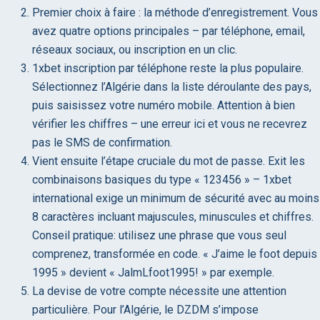
Premier choix à faire : la méthode d’enregistrement. Vous
avez quatre options principales – par téléphone, email,
réseaux sociaux, ou inscription en un clic.
1xbet inscription par téléphone reste la plus populaire.
Sélectionnez l’Algérie dans la liste déroulante des pays,
puis saisissez votre numéro mobile. Attention à bien
vérifier les chiffres – une erreur ici et vous ne recevrez
pas le SMS de confirmation.
Vient ensuite l’étape cruciale du mot de passe. Exit les
combinaisons basiques du type « 123456 » – 1xbet
international exige un minimum de sécurité avec au moins
8 caractères incluant majuscules, minuscules et chiffres.
Conseil pratique: utilisez une phrase que vous seul
comprenez, transformée en code. « J’aime le foot depuis
1995 » devient « JalmLfoot1995! » par exemple.
La devise de votre compte nécessite une attention
particulière. Pour l’Algérie, le DZDM s’impose