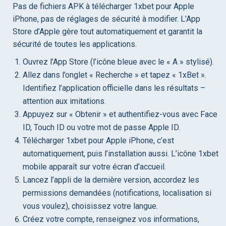
Pas de fichiers APK à télécharger 1xbet pour Apple
iPhone, pas de réglages de sécurité à modifier. L’App
Store d’Apple gère tout automatiquement et garantit la
sécurité de toutes les applications.
Ouvrez l’App Store (l’icône bleue avec le « A » stylisé).
Allez dans l’onglet « Recherche » et tapez « 1xBet ».
Identifiez l’application officielle dans les résultats –
attention aux imitations.
Appuyez sur « Obtenir » et authentifiez-vous avec Face
ID, Touch ID ou votre mot de passe Apple ID.
Télécharger 1xbet pour Apple iPhone, c’est
automatiquement, puis l’installation aussi. L’icône 1xbet
mobile apparaît sur votre écran d’accueil.
Lancez l’appli de la dernière version, accordez les
permissions demandées (notifications, localisation si
vous voulez), choisissez votre langue.
Créez votre compte, renseignez vos informations,