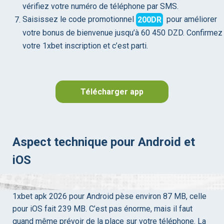
vérifiez votre numéro de téléphone par SMS.
Saisissez le code promotionnel
200DR
pour améliorer
votre bonus de bienvenue jusqu’à 60 450 DZD. Confirmez
votre 1xbet inscription et c’est parti.
Télécharger app
Aspect technique pour Android et
iOS
1xbet apk 2026 pour Android pèse environ 87 MB, celle
pour iOS fait 239 MB. C’est pas énorme, mais il faut
quand même prévoir de la place sur votre téléphone. La