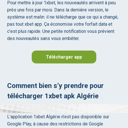
Pour mettre à jour 1xbet, les nouveautés arrivent à peu
près une fois par mois. Dans la dernière version, le
système est malin: il ne télécharge que ce qui a changé,
pas tout xbet app. Ça économise votre forfait data et
c’est plus rapide. Une petite notification vous prévient
des nouveautés sans vous embêter.
Télécharger app
Comment bien s’y prendre pour
télécharger 1xbet apk Algérie
L’application 1xbet Algérie n’est pas disponible sur
Google Play, à cause des restrictions de Google