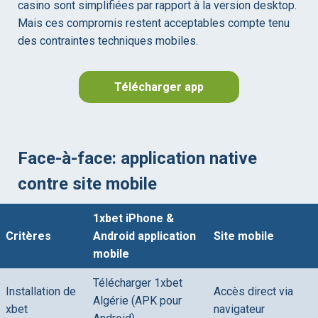
casino sont simplifiées par rapport à la version desktop.
Mais ces compromis restent acceptables compte tenu
des contraintes techniques mobiles.
Télécharger app
Face-à-face: application native
contre site mobile
1xbet iPhone &
Critères
Android application
Site mobile
mobile
Télécharger 1xbet
Installation de
Accès direct via
Algérie (APK pour
xbet
navigateur