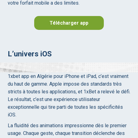
votre forfait mobile a des limites.
Télécharger app
L’univers iOS
1xbet app en Algérie pour iPhone et iPad, c’est vraiment
du haut de gamme. Apple impose des standards très
stricts à toutes les applications, et 1xBet a relevé le défi.
Le résultat, c’est une expérience utilisateur
exceptionnelle qui tire parti de toutes les spécificités
iOS.
La fluidité des animations impressionne dès le premier
usage. Chaque geste, chaque transition déclenche des