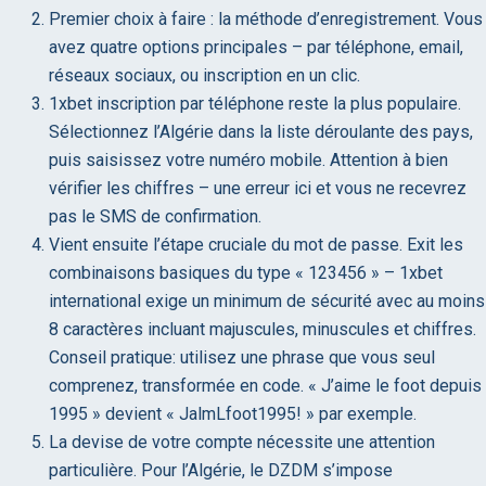
Premier choix à faire : la méthode d’enregistrement. Vous
avez quatre options principales – par téléphone, email,
réseaux sociaux, ou inscription en un clic.
1xbet inscription par téléphone reste la plus populaire.
Sélectionnez l’Algérie dans la liste déroulante des pays,
puis saisissez votre numéro mobile. Attention à bien
vérifier les chiffres – une erreur ici et vous ne recevrez
pas le SMS de confirmation.
Vient ensuite l’étape cruciale du mot de passe. Exit les
combinaisons basiques du type « 123456 » – 1xbet
international exige un minimum de sécurité avec au moins
8 caractères incluant majuscules, minuscules et chiffres.
Conseil pratique: utilisez une phrase que vous seul
comprenez, transformée en code. « J’aime le foot depuis
1995 » devient « JalmLfoot1995! » par exemple.
La devise de votre compte nécessite une attention
particulière. Pour l’Algérie, le DZDM s’impose