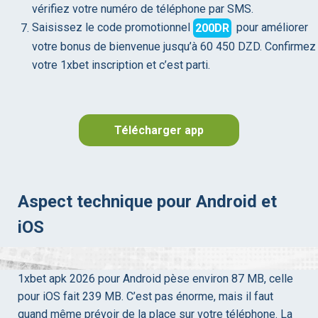
vérifiez votre numéro de téléphone par SMS.
Saisissez le code promotionnel
200DR
pour améliorer
votre bonus de bienvenue jusqu’à 60 450 DZD. Confirmez
votre 1xbet inscription et c’est parti.
Télécharger app
Aspect technique pour Android et
iOS
1xbet apk 2026 pour Android pèse environ 87 MB, celle
pour iOS fait 239 MB. C’est pas énorme, mais il faut
quand même prévoir de la place sur votre téléphone. La