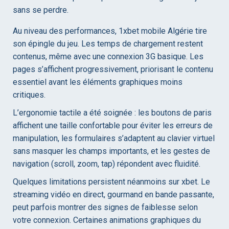
sans se perdre.
Au niveau des performances, 1xbet mobile Algérie tire
son épingle du jeu. Les temps de chargement restent
contenus, même avec une connexion 3G basique. Les
pages s’affichent progressivement, priorisant le contenu
essentiel avant les éléments graphiques moins
critiques.
L’ergonomie tactile a été soignée : les boutons de paris
affichent une taille confortable pour éviter les erreurs de
manipulation, les formulaires s’adaptent au clavier virtuel
sans masquer les champs importants, et les gestes de
navigation (scroll, zoom, tap) répondent avec fluidité.
Quelques limitations persistent néanmoins sur xbet. Le
streaming vidéo en direct, gourmand en bande passante,
peut parfois montrer des signes de faiblesse selon
votre connexion. Certaines animations graphiques du