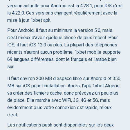
version actuelle pour Android est la 4.28.1, pour iOS c’est
la 4.22.0. Ces versions changent régulièrement avec la
mise à jour 1xbet apk.
Pour Android, il faut au minimum la version 5.0, mais
c’est mieux d’avoir quelque chose de plus récent. Pour
iOS, il faut iOS 12.0 ou plus. La plupart des téléphones
récents n’auront aucun problème. 1xbet mobile supporte
69 langues différentes, dont le français et l’arabe bien
sûr.
Il faut environ 200 MB d’espace libre sur Android et 350
MB sur iOS pour l’installation. Après, l’apk 1xbet Algérie
va créer des fichiers cache, donc prévoyez un peu plus
de place. Elle marche avec WiFi, 3G, 4G et 5G, mais
évidemment plus votre connexion est rapide, mieux
c’est.
Les notifications push sont disponibles sur les deux