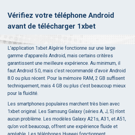
Vérifiez votre téléphone Android
avant de télécharger 1xbet
L’application 1xbet Algérie fonctionne sur une large
gamme d’appareils Android, mais certains critères
garantissent une meilleure expérience. Au minimum, il
faut Android 5.0, mais c’est recommandé d’avoir Android
8.0 ou plus récent. Pour la mémoire RAM, 2 GB suffisent
techniquement, mais 4 GB ou plus c’est beaucoup mieux
pour la fluidité.
Les smartphones populaires marchent très bien avec
1xbet original. Les Samsung Galaxy (séries A, J, S) n’ont
aucun problème. Les modèles Galaxy A21s, A31, et A51,
qu’on voit beaucoup, offrent une expérience fluide et
agréable. Les téléphones Huawei fonctionnent