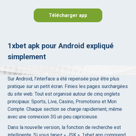
Télécharger app
1xbet apk pour Android expliqué
simplement
Sur Android, l’interface a été repensée pour être plus
pratique sur un petit écran. Finies les pages surchargées
du site web. Tout est organisé autour de cinq onglets
principaux: Sports, Live, Casino, Promotions et Mon
Compte. Chaque section se charge rapidement, même
avec une connexion 3G un peu capricieuse.
Dans la nouvelle version, la fonction de recherche est
intelligente. Si vous tapez « JSK », 1xbet app comprend