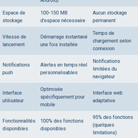
Android)
Espace de
100-150 MB
Aucun stockage
stockage
d’espace nécessaire
permanent
Temps de
Vitesse de
Démarrage instantané
chargement selon
lancement
une fois installée
connexion
Notifications
Notifications
Alertes en temps réel
limitées du
push
personnalisables
navigateur
Optimisée
Interface
Interface web
spécifiquement pour
utilisateur
adaptative
mobile
95% des fonctions
Fonctionnalités
100% des fonctions
(quelques
disponibles
disponibles
limitations)